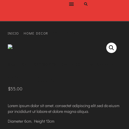
QUIÉNES SOMOS
NUESTRA HISTORIA
POLÍTICA DE PRIVACIDAD
INICIO
/
HOME DECOR
/ COFFEE CUPS
SKU:
211855
CATEGORIES:
HOME DECOR
,
NEW ARRIVALS
COFFEE CUPS
$
55.00
Lorem ipsum dolor sit amet, consectet adipiscing elit,sed do eiusm
por incididunt ut labore et dolore magna aliqua.
Diameter 6cm, Height 13cm