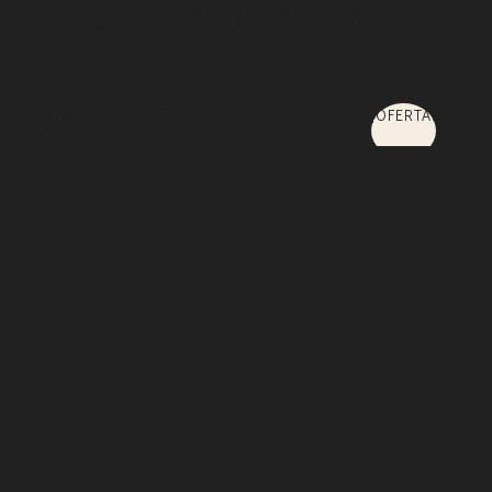
PRODUCTOS RELACIONADOS
SMALL CUPS
¡OFERTA!
$
84.00
$
54.00
AÑADIR AL CARRITO
RUSTIC VASE SET
¡OFERTA!
$
52.00
$
34.00
AÑADIR AL CARRITO