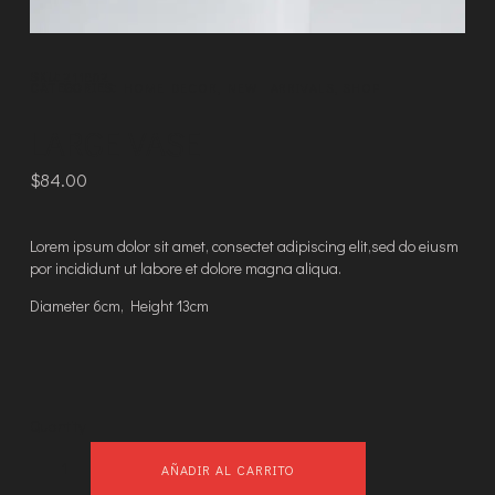
SKU:
211862
CATEGORIES:
HOME DECOR
,
NEW ARRIVALS
,
SHOP
LARGE VASE
$
84.00
Lorem ipsum dolor sit amet, consectet adipiscing elit,sed do eiusm
por incididunt ut labore et dolore magna aliqua.
Diameter 6cm, Height 13cm
Quantity
AÑADIR AL CARRITO