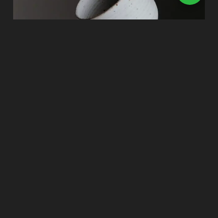
SMALL CUPS
$
84.00
$
54.00
AÑADIR AL CARRITO